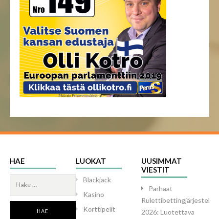
HAE
LUOKAT
UUSIMMAT
VIESTIT
Haku:
Blackjack
Parhaat
Kasino
Rulettibettingjärjestelmä
Korttipelit
2026: Luotettava