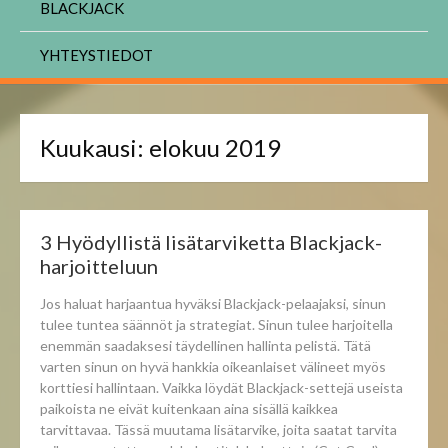
BLACKJACK
YHTEYSTIEDOT
Kuukausi:
elokuu 2019
3 Hyödyllistä lisätarviketta Blackjack-
harjoitteluun
Jos haluat harjaantua hyväksi Blackjack-pelaajaksi, sinun
tulee tuntea säännöt ja strategiat. Sinun tulee harjoitella
enemmän saadaksesi täydellinen hallinta pelistä. Tätä
varten sinun on hyvä hankkia oikeanlaiset välineet myös
korttiesi hallintaan. Vaikka löydät Blackjack-settejä useista
paikoista ne eivät kuitenkaan aina sisällä kaikkea
tarvittavaa. Tässä muutama lisätarvike, joita saatat tarvita