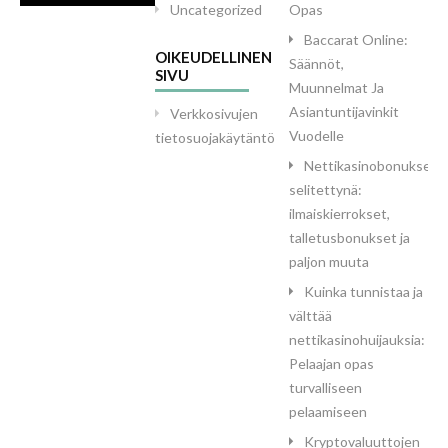
Uncategorized
Opas
Baccarat Online:
OIKEUDELLINEN
Säännöt,
SIVU
Muunnelmat Ja
Asiantuntijavinkit
Verkkosivujen
Vuodelle
tietosuojakäytäntö
Nettikasinobonukset
selitettynä:
ilmaiskierrokset,
talletusbonukset ja
paljon muuta
Kuinka tunnistaa ja
välttää
nettikasinohuijauksia:
Pelaajan opas
turvalliseen
pelaamiseen
Kryptovaluuttojen