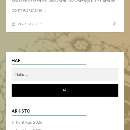
erikseen ostettuna. Jakokortit Jakokortteja (Cut Card) on
CONTINUE READING
→
ELOKUU 7, 2019
HAE
Haku:
ARKISTO
huhtikuu 2026