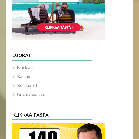
LUOKAT
Blackjack
Kasino
Korttipelit
Uncategorized
KLIKKAA TÄSTÄ