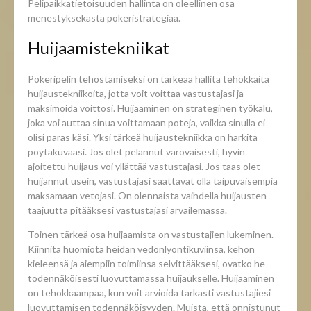
Pelipaikkatietoisuuden hallinta on oleellinen osa
menestyksekästä pokeristrategiaa.
Huijaamistekniikat
Pokeripelin tehostamiseksi on tärkeää hallita tehokkaita
huijaustekniikoita, jotta voit voittaa vastustajasi ja
maksimoida voittosi. Huijaaminen on strateginen työkalu,
joka voi auttaa sinua voittamaan poteja, vaikka sinulla ei
olisi paras käsi. Yksi tärkeä huijaustekniikka on harkita
pöytäkuvaasi. Jos olet pelannut varovaisesti, hyvin
ajoitettu huijaus voi yllättää vastustajasi. Jos taas olet
huijannut usein, vastustajasi saattavat olla taipuvaisempia
maksamaan vetojasi. On olennaista vaihdella huijausten
taajuutta pitääksesi vastustajasi arvailemassa.
Toinen tärkeä osa huijaamista on vastustajien lukeminen.
Kiinnitä huomiota heidän vedonlyöntikuviinsa, kehon
kieleensä ja aiempiin toimiinsa selvittääksesi, ovatko he
todennäköisesti luovuttamassa huijaukselle. Huijaaminen
on tehokkaampaa, kun voit arvioida tarkasti vastustajiesi
luovuttamisen todennäköisyyden. Muista, että onnistunut