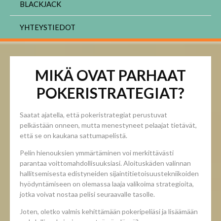
BLACKJACK
YHTEYSTIEDOT
MIKÄ OVAT PARHAAT
POKERISTRATEGIAT?
Saatat ajatella, että pokeristrategiat perustuvat
pelkästään onneen, mutta menestyneet pelaajat tietävät,
että se on kaukana sattumapelistä.
Pelin hienouksien ymmärtäminen voi merkittävästi
parantaa voittomahdollisuuksiasi. Aloituskäden valinnan
hallitsemisesta edistyneiden sijaintitietoisuustekniikoiden
hyödyntämiseen on olemassa laaja valikoima strategioita,
jotka voivat nostaa pelisi seuraavalle tasolle.
Joten, oletko valmis kehittämään pokeripeliäsi ja lisäämään