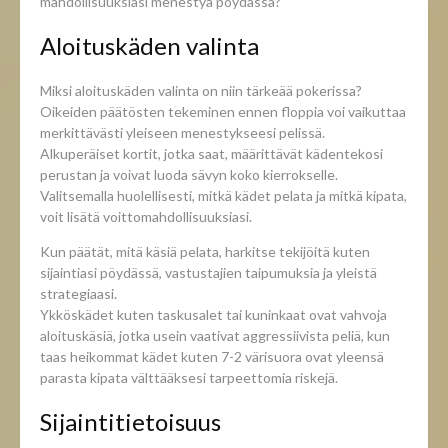
mahdollisuuksiasi menestyä pöydässä?
Aloituskäden valinta
Miksi aloituskäden valinta on niin tärkeää pokerissa?
Oikeiden päätösten tekeminen ennen floppia voi vaikuttaa
merkittävästi yleiseen menestykseesi pelissä.
Alkuperäiset kortit, jotka saat, määrittävät kädentekosi
perustan ja voivat luoda sävyn koko kierrokselle.
Valitsemalla huolellisesti, mitkä kädet pelata ja mitkä kipata,
voit lisätä voittomahdollisuuksiasi.
Kun päätät, mitä käsiä pelata, harkitse tekijöitä kuten
sijaintiasi pöydässä, vastustajien taipumuksia ja yleistä
strategiaasi.
Ykköskädet kuten taskusalet tai kuninkaat ovat vahvoja
aloituskäsiä, jotka usein vaativat aggressiivista peliä, kun
taas heikommat kädet kuten 7-2 värisuora ovat yleensä
parasta kipata välttääksesi tarpeettomia riskejä.
Sijaintitietoisuus