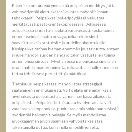
Pokerissa on tärkeää ymmärtää pelipaikan merkitys, jotta
voit hyödyntää aloituskätesi valintaa mahdollisimman
tehokkaasti. Pelipaikkasi pokeripöydässä vaikuttaa
merkittävästi päätöksentekoprosessiisi. Aikaisessa
pelipaikassa sinun tulisi pelata varovaisesti, koska toimit
ennen useimpia muita pelaajia, mikä tekee sinut
haavoittuvaksi korotuksille ja uudelleenkorotuksille.
Keskipaikka tarjoaa hieman enemmän joustavuutta, antaen
sinulle mahdollisuuden nähdä joitakin vastustajien toimia
ennen omaa siirtoasi. Myöhäisessä pelipaikassa sinulla on
etuna nähdä muiden toiminta, mikä antaa sinulle enemmän
tietoa tehdäksesi perusteltuja päätöksiä.
Tietoisuus pelipaikastasi mahdollistaa strategiasi
säätämisen sen mukaisesti. Voit pelata enemmän käsiä
myöhäisestä pelipaikasta ja vähemmän käsiä aikaisesta
pelipaikasta. Pelipaikkatietoisuutta hyödyntämällä voit
varastaa sokkopanoksia, puolustaa omia sokkopanoksiasi ja
hyödyntää heikompia pelaajia. Se myös mahdollistaa
arvokkaamman arvon saamisen vahvoista käsistäsi
rakentamalla pottia, kun sinulla on pelillinen etu.