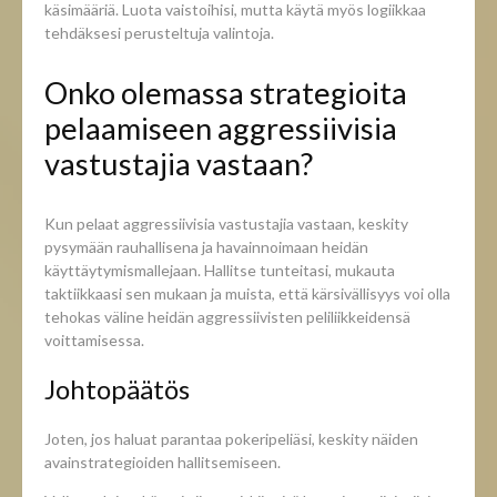
käsimääriä. Luota vaistoihisi, mutta käytä myös logiikkaa
tehdäksesi perusteltuja valintoja.
Onko olemassa strategioita
pelaamiseen aggressiivisia
vastustajia vastaan?
Kun pelaat aggressiivisia vastustajia vastaan, keskity
pysymään rauhallisena ja havainnoimaan heidän
käyttäytymismallejaan. Hallitse tunteitasi, mukauta
taktiikkaasi sen mukaan ja muista, että kärsivällisyys voi olla
tehokas väline heidän aggressiivisten peliliikkeidensä
voittamisessa.
Johtopäätös
Joten, jos haluat parantaa pokeripeliäsi, keskity näiden
avainstrategioiden hallitsemiseen.