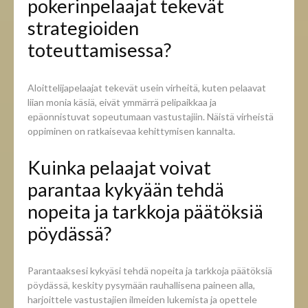
pokerinpelaajat tekevät
strategioiden
toteuttamisessa?
Aloittelijapelaajat tekevät usein virheitä, kuten pelaavat
liian monia käsiä, eivät ymmärrä pelipaikkaa ja
epäonnistuvat sopeutumaan vastustajiin. Näistä virheistä
oppiminen on ratkaisevaa kehittymisen kannalta.
Kuinka pelaajat voivat
parantaa kykyään tehdä
nopeita ja tarkkoja päätöksiä
pöydässä?
Parantaaksesi kykyäsi tehdä nopeita ja tarkkoja päätöksiä
pöydässä, keskity pysymään rauhallisena paineen alla,
harjoittele vastustajien ilmeiden lukemista ja opettele