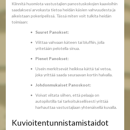
Kiinnitä huomiota vastustajien panostuskokojen kaavioihin
saadaksesi arvokasta tietoa heidän käsien vahvuudesta ja
aikeistaan pokeripelissä. Tässä miten voit tulkita heidän
toimiaan:
Suuret Panokset:
Viittaa vahvaan käteen tai bluffiin, jolla
yritetään pelotella sinua.
Pienet Panokset:
Usein merkitsevät heikkoa kättä tai vetoa,
joka yrittää saada seuraavan kortin halvalla.
Johdonmukaiset Panoskoot:
Voivat viitata siihen, että pelaaja on
autopilotilla tai tarkoituksellisesti yrittää
harhauttaa vastustajiaan yhtenäisellä kuvalla.
Kuvioitentunnistamistaidot