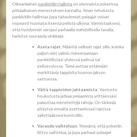
Oikeanlainen
pankkitilin hallinta
on olennaista pokerissa
pitkäaikaisen menestyksen kannalta. Ilman tehokasta
pankkitilin hallintaa jopa taitavimmat pelaajat voivat
nopeasti huomata itsensä pelistä ulkona. Varmistaaksesi,
että hyödynnät varojasi parhaalla mahdollisella tavalla,
harkitse seuraavia vinkkejä:
Aseta rajat
: Määritä selkeät rajat sille, kuinka
paljon olet valmis riskeeraamaan
pankkitilistäsi yhdessä pelissä tai
pelisessiossa. Tämä auttaa estämään
merkittäviä tappioita huonon jakson
sattuessa.
Vältä tappioiden jahtaamista
: Vastusta
houkutusta jatkaa pelaamista yrittäessäsi
palauttaa menetettyjä rahoja. On tärkeää
pitäytyä ennalta asettamissasi rajoissa
säilyttääksesi kontrollin.
Varaudu vaihteluun
: Ymmärrä, että pokeriin
liittyy vaihtelua, ja jopa parhaat pelaajat