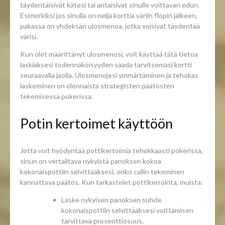
täydentäisivät kätesi tai antaisivat sinulle voittavan edun.
Esimerkiksi jos sinulla on neljä korttia väriin flopin jälkeen,
pakassa on yhdeksän ulosmenoa, jotka voisivat täydentää
värisi.
Kun olet määrittänyt ulosmenosi, voit käyttää tätä tietoa
laskiaksesi todennäköisyyden saada tarvitsemasi kortti
seuraavalla jaolla. Ulosmenojesi ymmärtäminen ja tehokas
laskeminen on olennaista strategisten päätösten
tekemisessä pokerissa.
Potin kertoimet käyttöön
Jotta voit hyödyntää pottikertoimia tehokkaasti pokerissa,
sinun on vertailtava nykyistä panoksen kokoa
kokonaispottiin selvittääksesi, onko callin tekeminen
kannattava päätös. Kun tarkastelet pottikerrointa, muista:
Laske nykyisen panoksen suhde
kokonaispottiin selvittääksesi voittamisen
tarvittava prosenttiosuus.