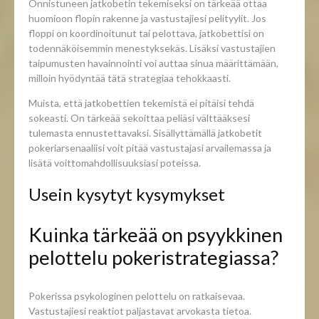
Onnistuneen jatkobetin tekemiseksi on tärkeää ottaa
huomioon flopin rakenne ja vastustajiesi pelityylit. Jos
floppi on koordinoitunut tai pelottava, jatkobettisi on
todennäköisemmin menestyksekäs. Lisäksi vastustajien
taipumusten havainnointi voi auttaa sinua määrittämään,
milloin hyödyntää tätä strategiaa tehokkaasti.
Muista, että jatkobettien tekemistä ei pitäisi tehdä
sokeasti. On tärkeää sekoittaa peliäsi välttääksesi
tulemasta ennustettavaksi. Sisällyttämällä jatkobetit
pokeriarsenaaliisi voit pitää vastustajasi arvailemassa ja
lisätä voittomahdollisuuksiasi poteissa.
Usein kysytyt kysymykset
Kuinka tärkeää on psyykkinen
pelottelu pokeristrategiassa?
Pokerissa psykologinen pelottelu on ratkaisevaa.
Vastustajiesi reaktiot paljastavat arvokasta tietoa.